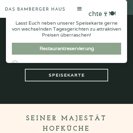
Wechselnde Tagesgerichte🍷🍽
Lasst Euch neben unserer Speisekarte gerne
von wechselnden Tagesgerichten zu attraktiven
Preisen überraschen!
RESTAURANT
Restaurantreservierung
JETZT RESERVIEREN
SPEISEKARTE
SEINER MAJESTÄT
HOFKÜCHE