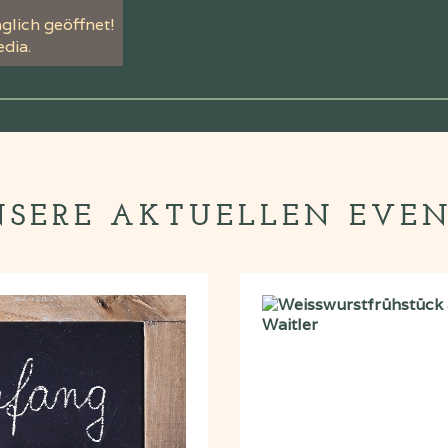
glich geöffnet!
dia.
SERE AKTUELLEN EVE