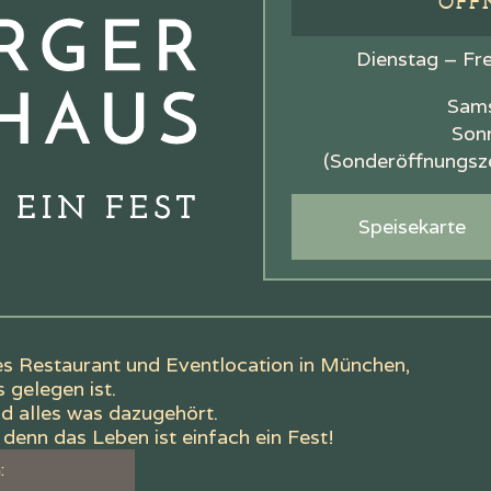
ÖFF
Dienstag – Fre
Sams
Sonn
(Sonderöffnungsz
Speisekarte
hes Restaurant und Eventlocation in München,
 gelegen ist.
nd alles was dazugehört.
denn das Leben ist einfach ein Fest!
: