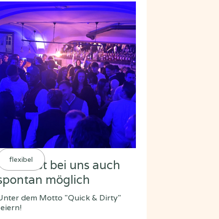
flexibel
Feiern ist bei uns auch
spontan möglich
Unter dem Motto "Quick & Dirty"
feiern!