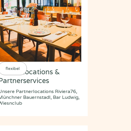
flexibel
Partnerlocations &
Partnerservices
Unsere Partnerlocations Riviera76,
Münchner Bauernstadl, Bar Ludwig,
Wiesnclub